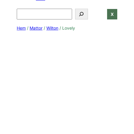
Search
X
Hem
/
Mattor
/
Wilton
/ Lovely
Green
Dark Grey