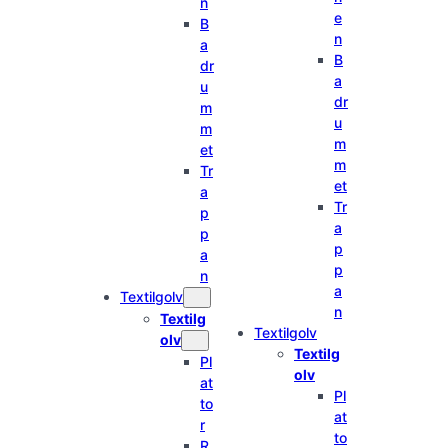
n
e
B
n
a
B
dr
a
u
dr
m
u
m
m
et
m
Tr
et
a
Tr
p
a
p
p
a
p
n
a
Textilgolv
n
Textilg
Textilgolv
olv
Textilg
Pl
olv
at
Pl
to
at
r
to
R