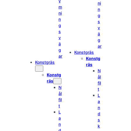
y
ni
m
n
ni
g
n
s
g
v
s
ä
v
g
ä
ar
g
Konstgräs
ar
Konstg
Konstgräs
räs
N
Konstg
ål
räs
fil
N
t
ål
L
fil
a
t
n
L
d
a
s
n
k
d