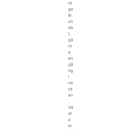
re
ge
lb
un
de
t,
gä
rn
a
en
gå
ng
i
ve
ck
an
.
Vä
dr
a
m