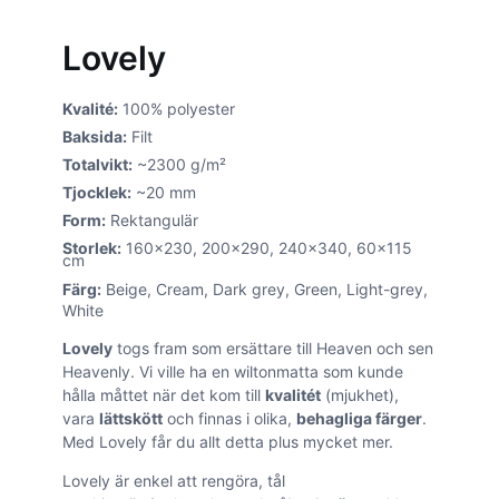
Lovely
Kvalité:
100% polyester
Baksida:
Filt
Totalvikt:
~2300 g/m²
Tjocklek:
~20 mm
Form:
Rektangulär
Storlek:
160×230, 200×290, 240×340, 60×115
cm
Färg:
Beige, Cream, Dark grey, Green, Light-grey,
White
Lovely
togs fram som ersättare till Heaven och sen
Heavenly. Vi ville ha en wiltonmatta som kunde
hålla måttet när det kom till
kvalitét
(mjukhet),
vara
lättskött
och finnas i olika,
behagliga färger
.
Med Lovely får du allt detta plus mycket mer.
Lovely är enkel att rengöra, tål