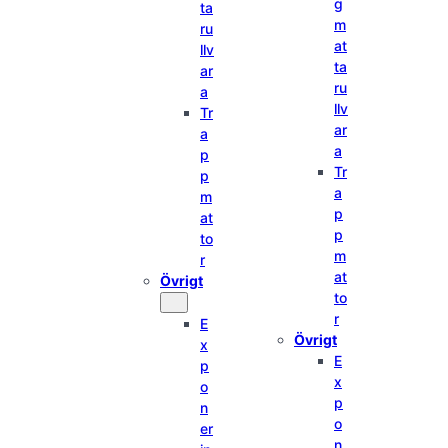
g
ta
m
ru
at
llv
ta
ar
ru
a
llv
Tr
ar
a
a
p
Tr
p
a
m
p
at
p
to
m
r
at
Övrigt
to
r
E
Övrigt
x
E
p
x
o
p
n
o
er
n