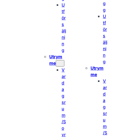
g
U
g
tf
U
ör
tf
s
ör
älj
s
ni
älj
n
ni
g
n
Utrym
g
me
Utrym
V
me
ar
V
d
ar
a
d
g
a
sr
g
u
sr
m
u
/S
m
o
/S
vr