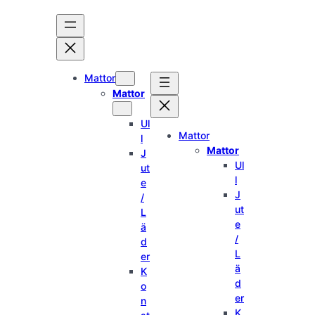
Hoppa
till
innehåll
Mattor
Mattor
Ul
Mattor
l
Mattor
J
Ul
ut
l
e
J
/
ut
L
e
ä
/
d
L
er
ä
K
d
o
er
n
K