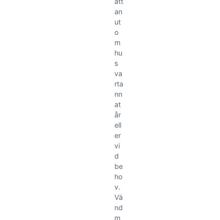
att
an
ut
o
m
hu
s
va
rta
nn
at
år
ell
er
vi
d
be
ho
v.
Vä
nd
m