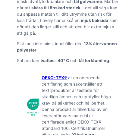
maskintvätt/torktumlare och
tål golvvärme
. Mattan
går att
skära till önskad storlek
– det vill säga kan
du anpassa mattan till ditt utrymme utan risk för
lösa trådar. Lovely har också en
mjuk baksida
som
gör att den ligger still och att den blir extra mjuka
att gå på.
Sist men inte minst innehåller den
13% återvunnen
polyester
.
Sahara kan
tvättas i 40° C
och
tål torktumling
.
OEKO-TEX®
är en oberoende
certifiering som säkerställer att
textilprodukter är testade för
skadliga ämnen och uppfyller höga
krav på säkerhet och hållbarhet.
Denna produkt är tillverkad av en
leverantör vars material är
certifierade enligt OEKO-TEX®
Standard 100. Certifikatnummer
hittar du under
Ytterligare