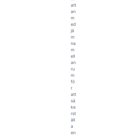
att
an
m
ed
jä
m
na
m
ell
an
ru
m
fö
r
att
sä
ke
rst
äll
a
en