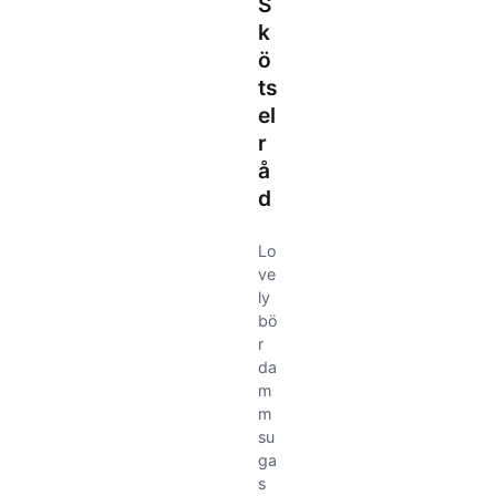
S
k
ö
ts
el
r
å
d
Lo
ve
ly
bö
r
da
m
m
su
ga
s