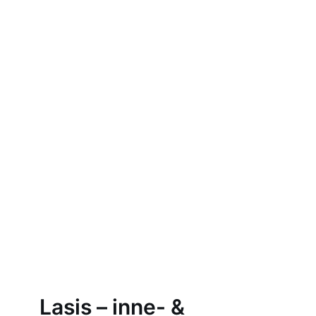
3886 Cork
Lasis – inne- &