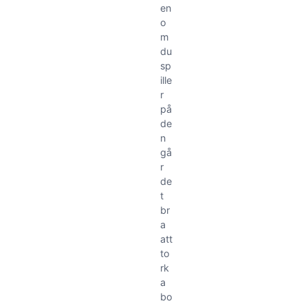
en
o
m
du
sp
ille
r
på
de
n
gå
r
de
t
br
a
att
to
rk
a
bo