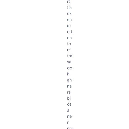
rt
flä
ck
en
m
ed
en
to
rr
tra
sa
oc
h
an
na
rs
bl
öt
a
ne
r
oc