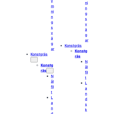
y
ni
m
n
ni
g
n
s
g
v
s
ä
v
g
ä
ar
g
Konstgräs
ar
Konstg
Konstgräs
räs
N
Konstg
ål
räs
fil
N
t
ål
L
fil
a
t
n
L
d
a
s
n
k
d