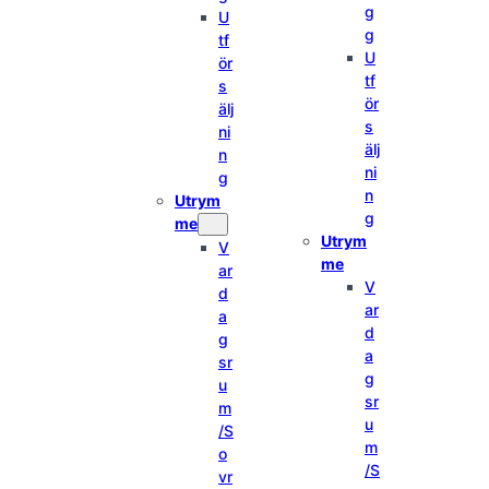
g
U
g
tf
U
ör
tf
s
ör
älj
s
ni
älj
n
ni
g
n
Utrym
g
me
Utrym
V
me
ar
V
d
ar
a
d
g
a
sr
g
u
sr
m
u
/S
m
o
/S
vr