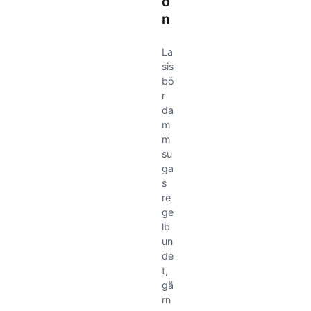
o
n
La
sis
bö
r
da
m
m
su
ga
s
re
ge
lb
un
de
t,
gä
rn