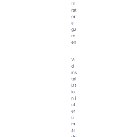
fö
rst
ör
a
ga
rn
en
.
Vi
d
ins
tal
lat
io
n i
ut
er
u
m
är
de