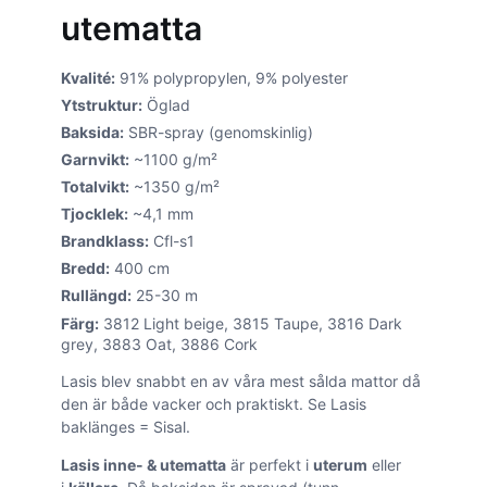
utematta
Kvalité:
91% polypropylen, 9% polyester
Ytstruktur:
Öglad
Baksida:
SBR-spray (genomskinlig)
Garnvikt:
~1100 g/m²
Totalvikt:
~1350 g/m²
Tjocklek:
~4,1 mm
Brandklass:
Cfl-s1
Bredd:
400 cm
Rullängd:
25-30 m
Färg:
3812 Light beige, 3815 Taupe, 3816 Dark
grey, 3883 Oat, 3886 Cork
Lasis blev snabbt en av våra mest sålda mattor då
den är både vacker och praktiskt. Se Lasis
baklänges = Sisal.
Lasis inne- & utematta
är perfekt i
uterum
eller