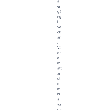
a
en
gå
ng
i
ve
ck
an
.
Vä
dr
a
m
att
an
ut
o
m
hu
s
va
rta