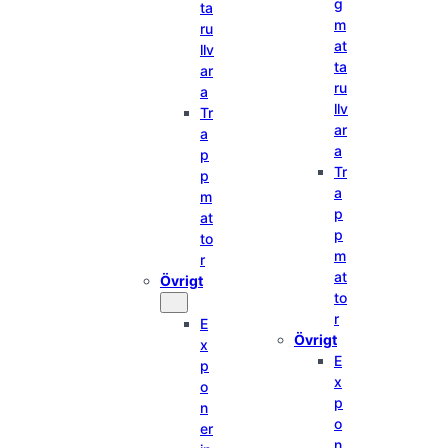
g
ta
m
ru
at
llv
ta
ar
ru
a
llv
Tr
ar
a
a
p
Tr
p
a
m
p
at
p
to
m
r
at
Övrigt
to
r
E
Övrigt
x
E
p
x
o
p
n
o
er
n