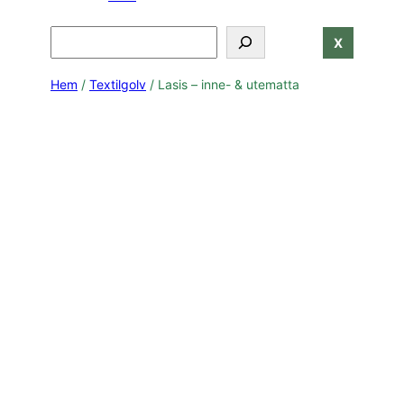
Search
X
Hem
/
Textilgolv
/ Lasis – inne- & utematta
Lasis - inne- & utematta
3812 Light Brown
3815 Taupe
3816 Dark Grey
3883 Oat