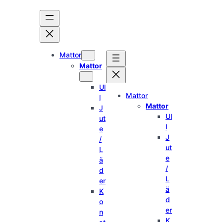
Hoppa
till
innehåll
Mattor
Mattor
Ul
Mattor
l
Mattor
J
Ul
ut
l
e
J
/
ut
L
e
ä
/
d
L
er
ä
K
d
o
er
n
K