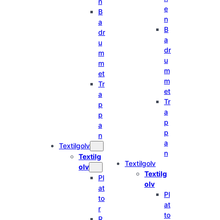
n
e
B
n
a
B
dr
a
u
dr
m
u
m
m
et
m
Tr
et
a
Tr
p
a
p
p
a
p
n
a
Textilgolv
n
Textilg
Textilgolv
olv
Textilg
Pl
olv
at
Pl
to
at
r
to
R