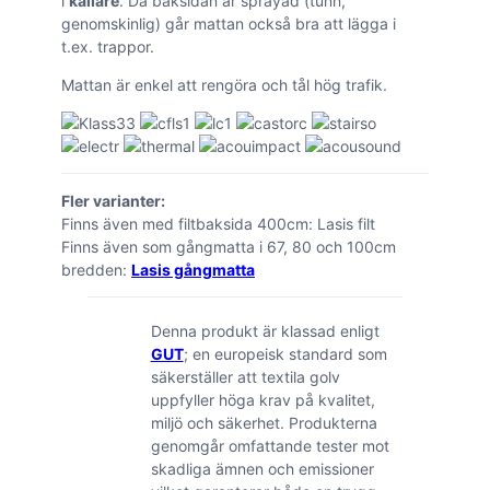
i
källare
. Då baksidan är sprayad (tunn,
genomskinlig) går mattan också bra att lägga i
t.ex. trappor.
Mattan är enkel att rengöra och tål hög trafik.
Fler varianter:
Finns även med filtbaksida 400cm: Lasis filt
Finns även som gångmatta i 67, 80 och 100cm
bredden:
Lasis gångmatta
Denna produkt är klassad enligt
GUT
; en europeisk standard som
säkerställer att textila golv
uppfyller höga krav på kvalitet,
miljö och säkerhet. Produkterna
genomgår omfattande tester mot
skadliga ämnen och emissioner