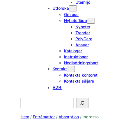
Utemiljö
Utforska
Om oss
Nyhetsflöde
Nyheter
Trender
PolyCare
Ansvar
Kataloger
Instruktioner
Nedladdningsbart
Kontakt
Kontakta kontoret
Kontakta säljare
B2B
Search
Hem
/
Entrémattor
/
Absorption
/ Ingresso