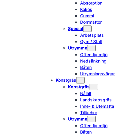
Absorption
Kokos
Gummi
Dörrmattor
Special
Arbetsplats
Gym / Stall
Utrymme
Offentlig miljö
Nedsänkning
Båten
Utrymningsvägar
Konstgräs
Konstgräs
Nålfilt
Landskapsgräs
Inne- & Utematta
Tillbehör
Utrymme
Offentlig miljö
Båten