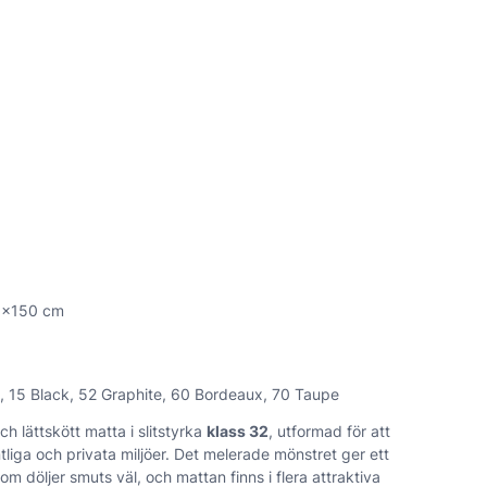
0×150 cm
, 15 Black, 52 Graphite, 60 Bordeaux, 70 Taupe
h lättskött matta i slitstyrka
klass 32
, utformad för att
ntliga och privata miljöer. Det melerade mönstret ger ett
m döljer smuts väl, och mattan finns i flera attraktiva