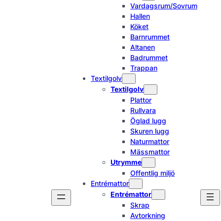
Vardagsrum/Sovrum
Hallen
Köket
Barnrummet
Altanen
Badrummet
Trappan
Textilgolv
Textilgolv
Plattor
Rullvara
Öglad lugg
Skuren lugg
Naturmattor
Mässmattor
Utrymme
Offentlig miljö
Entrémattor
Entrémattor
Skrap
Avtorkning