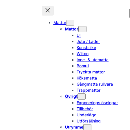
Hoppa
till
innehåll
Mattor
Mattor
Ull
Jute / Läder
Konstsilke
Wilton
Inne- & utematta
Bomull
Tryckta mattor
Köksmatta
Gångmatta rullvara
Trappmattor
Övrigt
Exponeringslösningar
Tillbehör
Underlägg
Utförsäljning
Utrymme