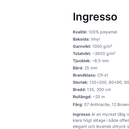
Ingresso
Kvalité:
100% polyamid
Baksida:
Vinyl
Garnvikt:
1000 g/m²
Totalvikt:
~3650 g/m²
Tjocklek:
~8,5 mm
Bård:
25 mm
Brandklass:
Cfl-s1
Storlek:
135×200, 60×90, 9
Bredd:
135, 200 cm
Rullängd:
~20 m
Färg:
07 Anthracite, 12 Brown
Ingresso
är en mycket tålig oc
klara högt slitage i både offe
elegant och levande uttryck so