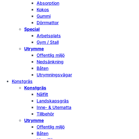
Absorption
Kokos
Gummi
Dörrmattor
Special
Arbetsplats
Gym / Stall
Utrymme
Offentlig miljö
Nedsänkning
Båten
Utrymningsvägar
Konstgräs
Konstgräs
Nålfilt
Landskapsgräs
Inne- & Utematta
Tillbehör
Utrymme
Offentlig miljö
Båten