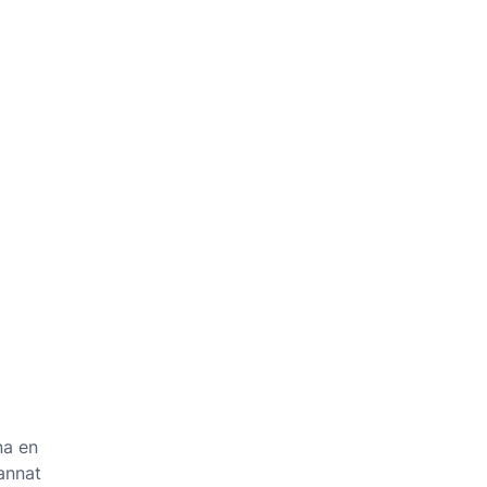
na en
annat