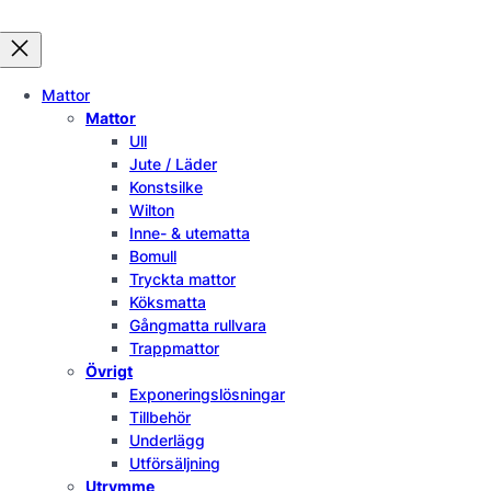
Mattor
Mattor
Ull
Jute / Läder
Konstsilke
Wilton
Inne- & utematta
Bomull
Tryckta mattor
Köksmatta
Gångmatta rullvara
Trappmattor
Övrigt
Exponeringslösningar
Tillbehör
Underlägg
Utförsäljning
Utrymme