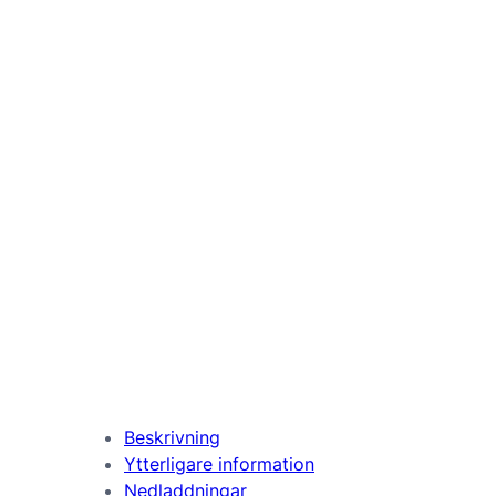
60 Bordeaux
70 Taupe
52 Graphite
Beskrivning
Ytterligare information
Nedladdningar