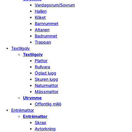
Vardagsrum/Sovrum
Hallen
Köket
Barnrummet
Altanen
Badrummet
Trappan
Textilgolv
Textilgolv
Plattor
Rullvara
Öglad lugg
Skuren lugg
Naturmattor
Mässmattor
Utrymme
Offentlig miljö
Entrémattor
Entrémattor
Skrap
Avtorkning