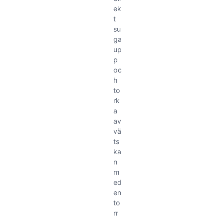
ek
t
su
ga
up
p
oc
h
to
rk
a
av
vä
ts
ka
n
m
ed
en
to
rr