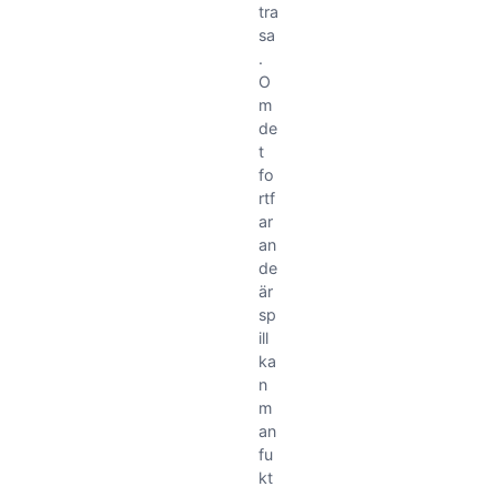
tra
sa
.
O
m
de
t
fo
rtf
ar
an
de
är
sp
ill
ka
n
m
an
fu
kt