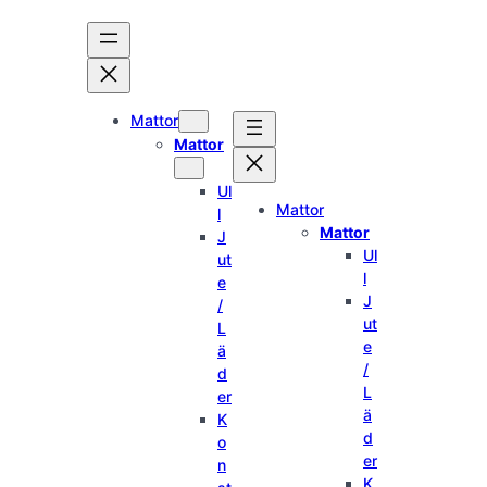
Hoppa
till
innehåll
Mattor
Mattor
Ul
Mattor
l
Mattor
J
Ul
ut
l
e
J
/
ut
L
e
ä
/
d
L
er
ä
K
d
o
er
n
K