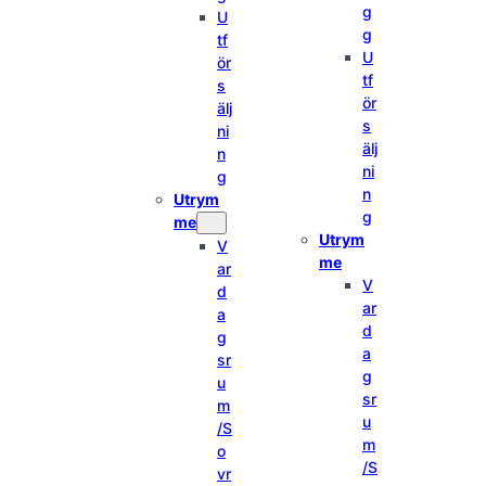
g
U
g
tf
U
ör
tf
s
ör
älj
s
ni
älj
n
ni
g
n
Utrym
g
me
Utrym
V
me
ar
V
d
ar
a
d
g
a
sr
g
u
sr
m
u
/S
m
o
/S
vr