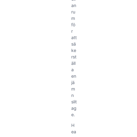
an
ru
m
fö
r
att
sä
ke
rst
äll
a
en
jä
m
n
slit
ag
e.
H
ea