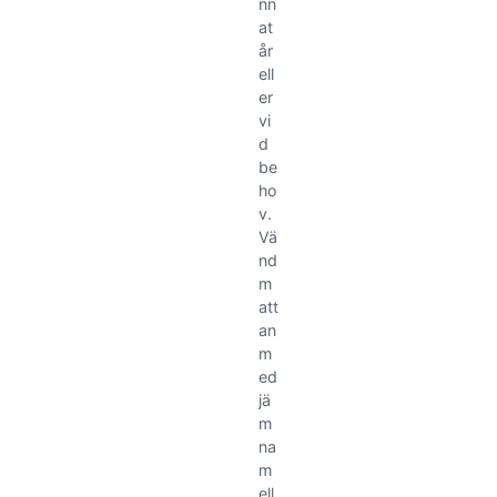
nn
at
år
ell
er
vi
d
be
ho
v.
Vä
nd
m
att
an
m
ed
jä
m
na
m
ell