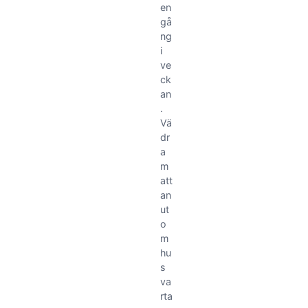
en
gå
ng
i
ve
ck
an
.
Vä
dr
a
m
att
an
ut
o
m
hu
s
va
rta