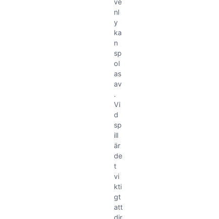
ve
nl
y
ka
n
sp
ol
as
av
.
Vi
d
sp
ill
är
de
t
vi
kti
gt
att
dir