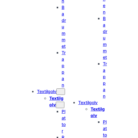
n
e
B
n
a
B
dr
a
u
dr
m
u
m
m
et
m
Tr
et
a
Tr
p
a
p
p
a
p
n
a
Textilgolv
n
Textilg
Textilgolv
olv
Textilg
Pl
olv
at
Pl
to
at
r
to
R