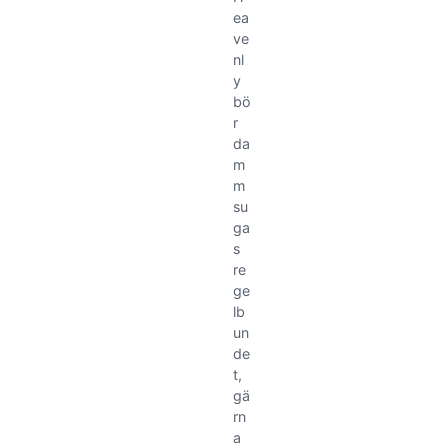
ea
ve
nl
y
bö
r
da
m
m
su
ga
s
re
ge
lb
un
de
t,
gä
rn
a