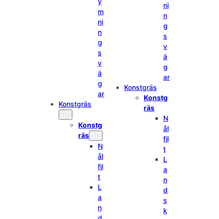
y
ni
m
n
ni
g
n
s
g
v
s
ä
v
g
ä
ar
g
Konstgräs
ar
Konstg
Konstgräs
räs
N
Konstg
ål
räs
fil
N
t
ål
L
fil
a
t
n
L
d
a
s
n
k
d