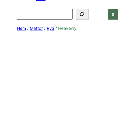
Search
X
Hem
/
Mattor
/
Rya
/ Heavenly
Grey
Cream