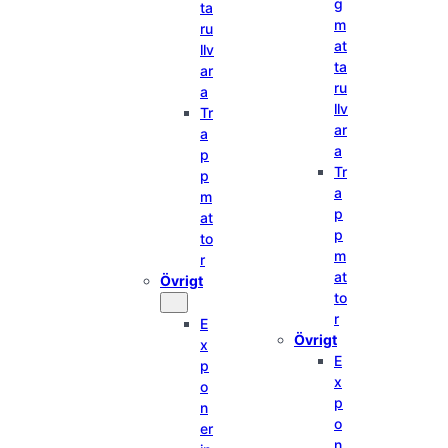
g
ta
m
ru
at
llv
ta
ar
ru
a
llv
Tr
ar
a
a
p
Tr
p
a
m
p
at
p
to
m
r
at
Övrigt
to
r
E
Övrigt
x
E
p
x
o
p
n
o
er
n