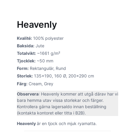
Cream
Heavenly
Kvalité:
100% polyester
Baksida:
Jute
Totalvikt:
~1661 g/m²
Tjocklek:
~50 mm
Form:
Rektangulär, Rund
Storlek:
135×190, 160 Ø, 200×290 cm
Färg:
Cream, Grey
Observera
: Heavenly kommer att utgå därav har vi
bara hemma utav vissa storlekar och färger.
Kontrollera gärna lagersaldo innan beställning
(kontakta kontoret eller titta i B2B).
Heavenly
är en tjock och mjuk ryamatta.