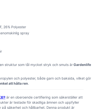
, 26% Polyester
enomskinlig spray
är
en struktur som tål mycket stryk och smuts är
Gardenlife
ypropylen och polyester, både garn och baksida, vilket gör
enkel att hålla ren
.
EX®
är en oberoende certifiering som säkerställer att
dukter är testade för skadliga ämnen och uppfyller
 på säkerhet och hållbarhet. Denna produkt är