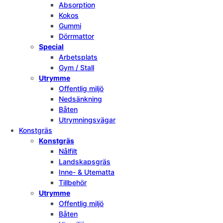
Absorption
Kokos
Gummi
Dörrmattor
Special
Arbetsplats
Gym / Stall
Utrymme
Offentlig miljö
Nedsänkning
Båten
Utrymningsvägar
Konstgräs
Konstgräs
Nålfilt
Landskapsgräs
Inne- & Utematta
Tillbehör
Utrymme
Offentlig miljö
Båten