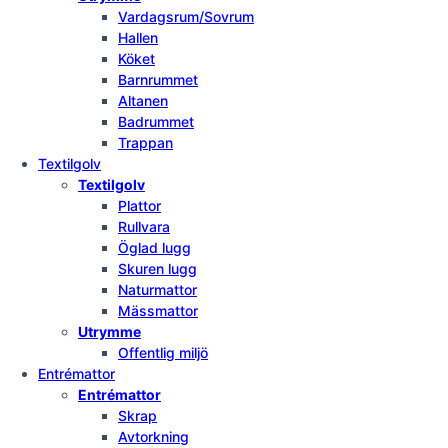
Vardagsrum/Sovrum
Hallen
Köket
Barnrummet
Altanen
Badrummet
Trappan
Textilgolv
Textilgolv
Plattor
Rullvara
Öglad lugg
Skuren lugg
Naturmattor
Mässmattor
Utrymme
Offentlig miljö
Entrémattor
Entrémattor
Skrap
Avtorkning