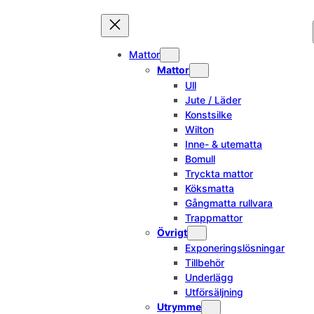
Hoppa
till
innehåll
Mattor
Mattor
Ull
Jute / Läder
Konstsilke
Wilton
Inne- & utematta
Bomull
Tryckta mattor
Köksmatta
Gångmatta rullvara
Trappmattor
Övrigt
Exponeringslösningar
Tillbehör
Underlägg
Utförsäljning
Utrymme