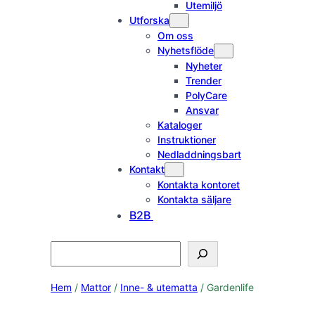
Utemiljö
Utforska
Om oss
Nyhetsflöde
Nyheter
Trender
PolyCare
Ansvar
Kataloger
Instruktioner
Nedladdningsbart
Kontakt
Kontakta kontoret
Kontakta säljare
B2B
Search
Hem
/
Mattor
/
Inne- & utematta
/ Gardenlife