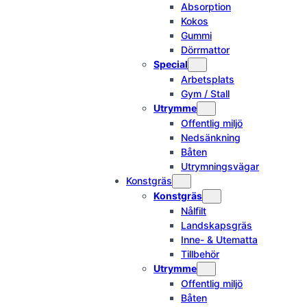
Absorption
Kokos
Gummi
Dörrmattor
Special
Arbetsplats
Gym / Stall
Utrymme
Offentlig miljö
Nedsänkning
Båten
Utrymningsvägar
Konstgräs
Konstgräs
Nålfilt
Landskapsgräs
Inne- & Utematta
Tillbehör
Utrymme
Offentlig miljö
Båten