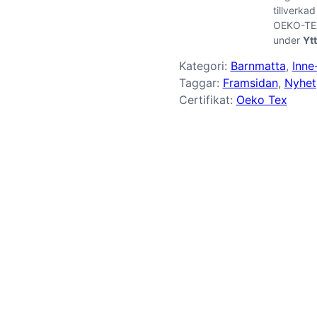
tillverkad
OEKO-TEX
under
Yt
Kategori:
Barnmatta
, 
Inne
Taggar:
Framsidan
, 
Nyhet
Certifikat:
Oeko Tex