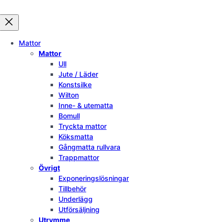
Mattor
Mattor
Ull
Jute / Läder
Konstsilke
Wilton
Inne- & utematta
Bomull
Tryckta mattor
Köksmatta
Gångmatta rullvara
Trappmattor
Övrigt
Exponeringslösningar
Tillbehör
Underlägg
Utförsäljning
Utrymme