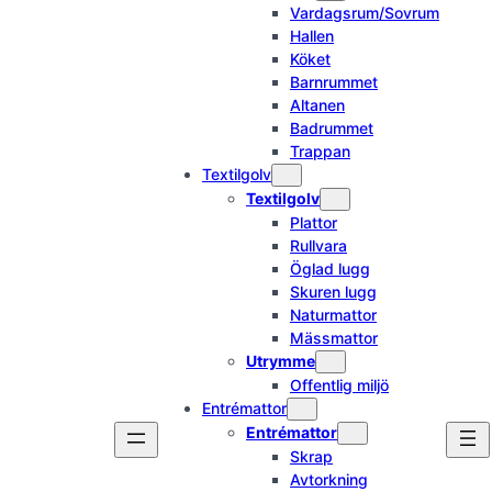
Vardagsrum/Sovrum
Hallen
Köket
Barnrummet
Altanen
Badrummet
Trappan
Textilgolv
Textilgolv
Plattor
Rullvara
Öglad lugg
Skuren lugg
Naturmattor
Mässmattor
Utrymme
Offentlig miljö
Entrémattor
Entrémattor
Skrap
Avtorkning