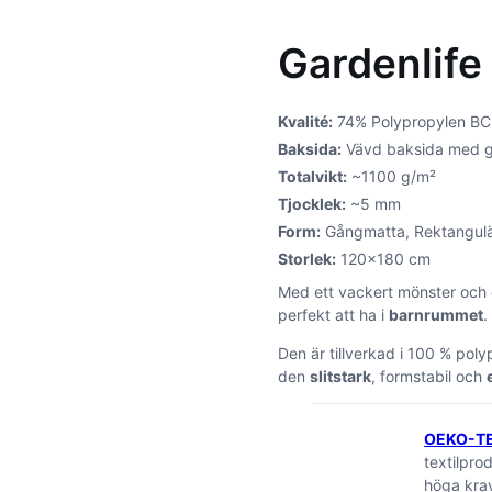
Gardenlife
Kvalité:
74% Polypropylen BCF
Baksida:
Vävd baksida med g
Totalvikt:
~1100 g/m²
Tjocklek:
~5 mm
Form:
Gångmatta, Rektangul
Storlek:
120×180 cm
Med ett vackert mönster och 
perfekt att ha i
barnrummet
.
Den är tillverkad i 100 % pol
den
slitstark
, formstabil och
OEKO-T
textilpro
höga krav