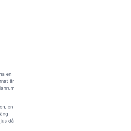
na en
nat år
llanrum
en, en
häng-
ljus då