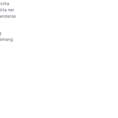
torka
löta ner
menderas
g
blemang