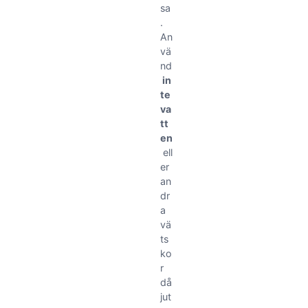
sa
.
An
vä
nd
in
te
va
tt
en
ell
er
an
dr
a
vä
ts
ko
r
då
jut