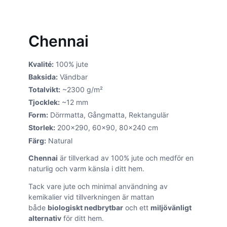
Chennai - Bild 4
Chennai
Kvalité:
100% jute
Baksida:
Vändbar
Totalvikt:
~2300 g/m²
Tjocklek:
~12 mm
Form:
Dörrmatta, Gångmatta, Rektangulär
Storlek:
200×290, 60×90, 80×240 cm
Färg:
Natural
Chennai
är tillverkad av 100% jute och medför en
naturlig och varm känsla i ditt hem.
Tack vare jute och minimal användning av
kemikalier vid tillverkningen är mattan
både
biologiskt nedbrytbar
och ett
miljövänligt
alternativ
för ditt hem.