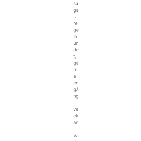
su
ga
s
re
ge
lb
un
de
t,
gä
rn
a
en
gå
ng
i
ve
ck
an
.
Vä