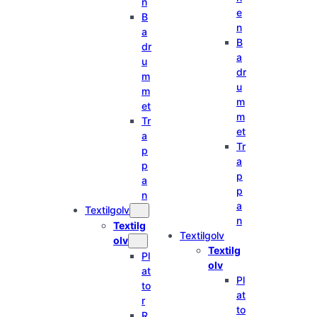
n
e
B
n
a
B
dr
a
u
dr
m
u
m
m
et
m
Tr
et
a
Tr
p
a
p
p
a
p
n
a
Textilgolv
n
Textilg
Textilgolv
olv
Textilg
Pl
olv
at
Pl
to
at
r
to
R