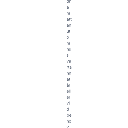
dr
a
m
att
an
ut
o
m
hu
s
va
rta
nn
at
år
ell
er
vi
d
be
ho
v.