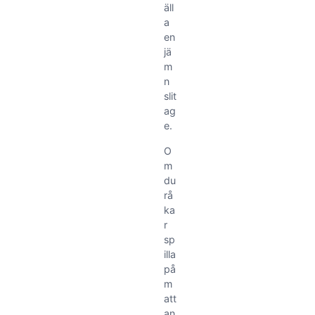
äll
a
en
jä
m
n
slit
ag
e.
O
m
du
rå
ka
r
sp
illa
på
m
att
an