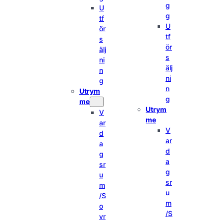
g
U
g
tf
U
ör
tf
s
ör
älj
s
ni
älj
n
ni
g
n
Utrym
g
me
Utrym
V
me
ar
V
d
ar
a
d
g
a
sr
g
u
sr
m
u
/S
m
o
/S
vr