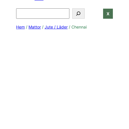
Search
X
Hem
/
Mattor
/
Jute / Läder
/ Chennai
Natural
Chennai - Bild 2