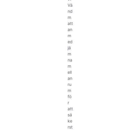
Vä
nd
m
att
an
m
ed
jä
m
na
m
ell
an
ru
m
fö
r
att
sä
ke
rst