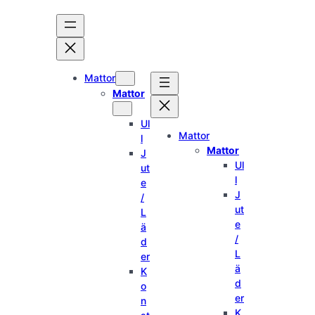
Hoppa
till
innehåll
Mattor
Mattor
Ul
Mattor
l
Mattor
J
Ul
ut
l
e
J
/
ut
L
e
ä
/
d
L
er
ä
K
d
o
er
n
K