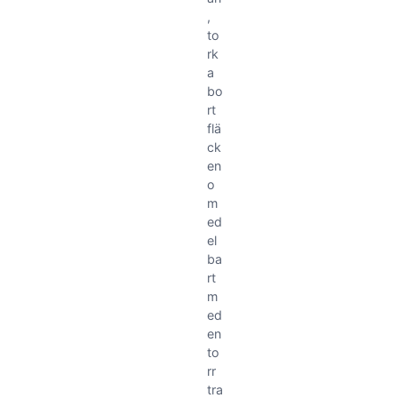
,
to
rk
a
bo
rt
flä
ck
en
o
m
ed
el
ba
rt
m
ed
en
to
rr
tra