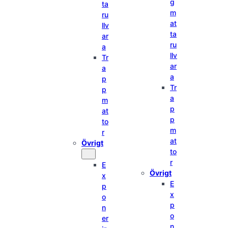
g
ta
m
ru
at
llv
ta
ar
ru
a
llv
Tr
ar
a
a
p
Tr
p
a
m
p
at
p
to
m
r
at
Övrigt
to
r
E
Övrigt
x
E
p
x
o
p
n
o
er
n