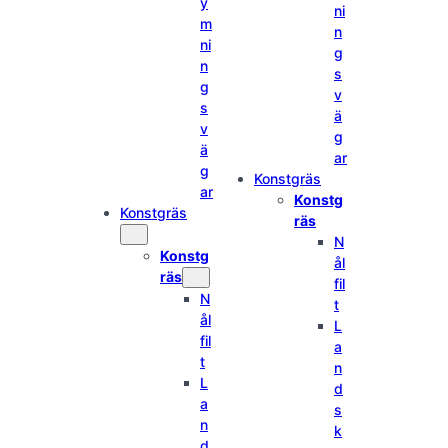
y
ni
m
n
ni
g
n
s
g
v
s
ä
v
g
ä
ar
g
Konstgräs
ar
Konstg
Konstgräs
räs
N
Konstg
ål
räs
fil
N
t
ål
L
fil
a
t
n
L
d
a
s
n
k
d