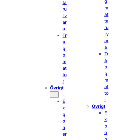
g
ta
m
ru
at
llv
ta
ar
ru
a
llv
Tr
ar
a
a
p
Tr
p
a
m
p
at
p
to
m
r
at
Övrigt
to
r
E
Övrigt
x
E
p
x
o
p
n
o
er
n