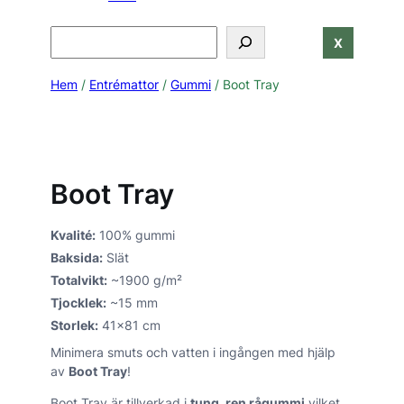
Search
X
Hem
/
Entrémattor
/
Gummi
/ Boot Tray
Boot Tray
Boot Tray - Bild 2
Boot Tray
Kvalité:
100% gummi
Baksida:
Slät
Totalvikt:
~1900 g/m²
Tjocklek:
~15 mm
Storlek:
41×81 cm
Minimera smuts och vatten i ingången med hjälp
av
Boot Tray
!
Boot Tray är tillverkad i
tung, ren rågummi
vilket