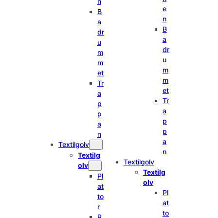
n
e
B
n
a
B
dr
a
u
dr
m
u
m
m
et
m
Tr
et
a
Tr
p
a
p
p
a
p
n
a
Textilgolv
n
Textilg
Textilgolv
olv
Textilg
Pl
olv
at
Pl
to
at
r
to
R