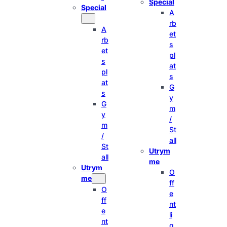
Special
Special
A
rb
A
et
rb
s
et
pl
s
at
pl
s
at
G
s
y
G
m
y
/
m
St
/
all
St
Utrym
all
me
Utrym
O
me
ff
O
e
ff
nt
e
li
nt
g