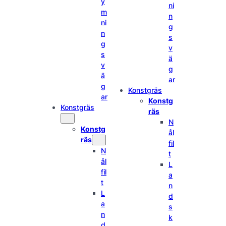
y
ni
m
n
ni
g
n
s
g
v
s
ä
v
g
ä
ar
g
Konstgräs
ar
Konstg
Konstgräs
räs
N
Konstg
ål
räs
fil
N
t
ål
L
fil
a
t
n
L
d
a
s
n
k
d