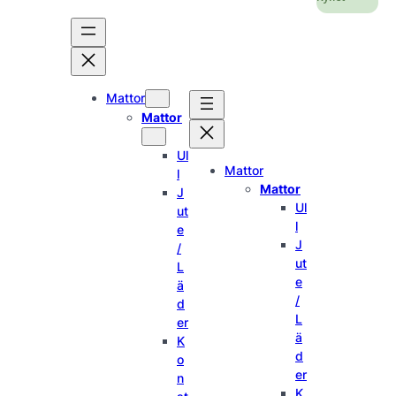
Hoppa
till
innehåll
Mattor
Mattor
Ul
Mattor
l
Mattor
J
Ul
ut
l
e
J
/
ut
L
e
ä
/
d
L
er
ä
K
d
o
er
n
K