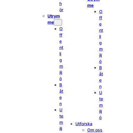
h
me
ör
O
Utrym
ff
me
e
O
nt
ff
li
e
g
nt
m
li
ilj
g
ö
m
B
ilj
åt
ö
e
B
n
åt
U
e
te
n
m
U
ilj
te
ö
m
Utforska
ilj
Om oss