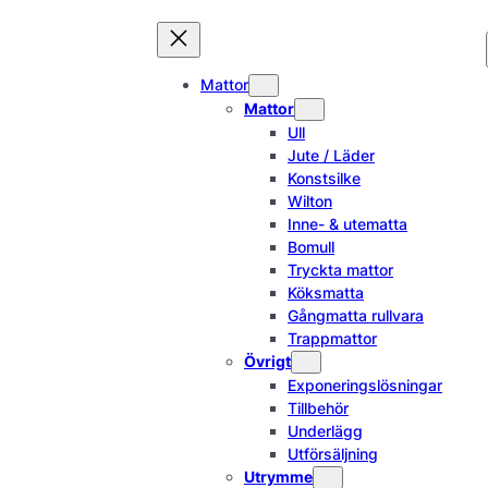
Hoppa
till
innehåll
Mattor
Mattor
Ull
Jute / Läder
Konstsilke
Wilton
Inne- & utematta
Bomull
Tryckta mattor
Köksmatta
Gångmatta rullvara
Trappmattor
Övrigt
Exponeringslösningar
Tillbehör
Underlägg
Utförsäljning
Utrymme