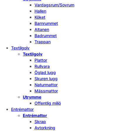
Vardagsrum/Sovrum
Hallen
Köket
Barnrummet
Altanen
Badrummet
Trappan
Textilgolv
Textilgolv
Plattor
Rullvara
Öglad lugg
Skuren lugg
Naturmattor
Mässmattor
Utrymme
Offentlig miljö
Entrémattor
Entrémattor
Skrap
Avtorkning