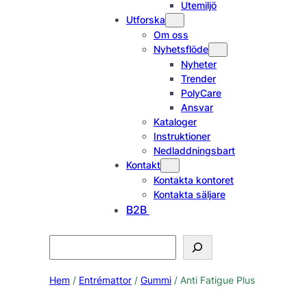
Utemiljö
Utforska
Om oss
Nyhetsflöde
Nyheter
Trender
PolyCare
Ansvar
Kataloger
Instruktioner
Nedladdningsbart
Kontakt
Kontakta kontoret
Kontakta säljare
B2B
Search
Hem
/
Entrémattor
/
Gummi
/ Anti Fatigue Plus