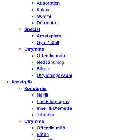
Absorption
Kokos
Gummi
Dörrmattor
Special
Arbetsplats
Gym / Stall
Utrymme
Offentlig miljö
Nedsänkning
Båten
Utrymningsvägar
Konstgräs
Konstgräs
Nålfilt
Landskapsgräs
Inne- & Utematta
Tillbehör
Utrymme
Offentlig miljö
Båten