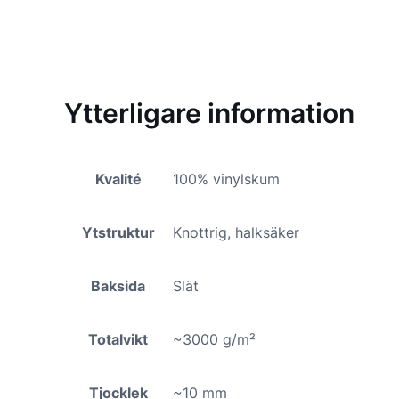
Ytterligare information
Kvalité
100% vinylskum
Ytstruktur
Knottrig, halksäker
Baksida
Slät
Totalvikt
~3000 g/m²
Tjocklek
~10 mm