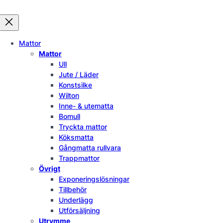
Mattor
Mattor
Ull
Jute / Läder
Konstsilke
Wilton
Inne- & utematta
Bomull
Tryckta mattor
Köksmatta
Gångmatta rullvara
Trappmattor
Övrigt
Exponeringslösningar
Tillbehör
Underlägg
Utförsäljning
Utrymme