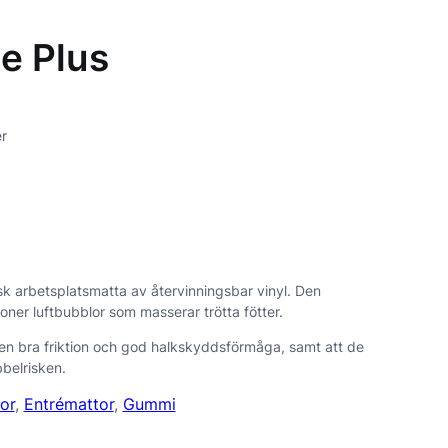
ue Plus
r
isk arbetsplatsmatta av återvinningsbar vinyl. Den
joner luftbubblor som masserar trötta fötter.
ven bra friktion och god halkskyddsförmåga, samt att de
belrisken
.
or
, 
Entrémattor
, 
Gummi