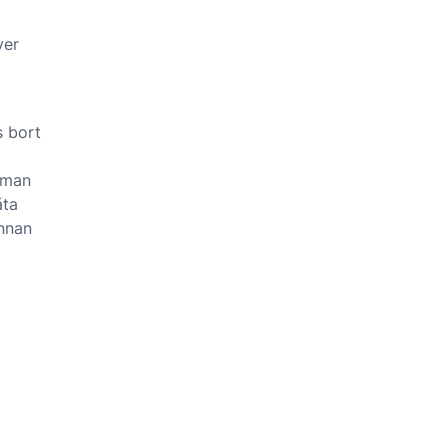
ver
s bort
 man
åta
innan