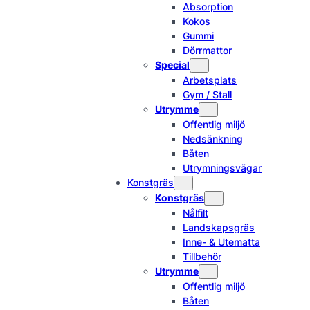
Absorption
Kokos
Gummi
Dörrmattor
Special
Arbetsplats
Gym / Stall
Utrymme
Offentlig miljö
Nedsänkning
Båten
Utrymningsvägar
Konstgräs
Konstgräs
Nålfilt
Landskapsgräs
Inne- & Utematta
Tillbehör
Utrymme
Offentlig miljö
Båten