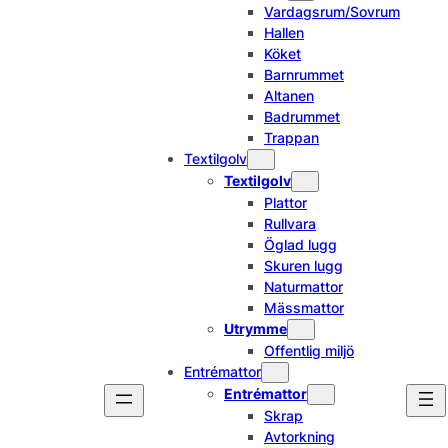
Vardagsrum/Sovrum
Hallen
Köket
Barnrummet
Altanen
Badrummet
Trappan
Textilgolv
Textilgolv
Plattor
Rullvara
Öglad lugg
Skuren lugg
Naturmattor
Mässmattor
Utrymme
Offentlig miljö
Entrémattor
Entrémattor
Skrap
Avtorkning