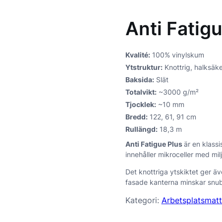
Anti Fatig
Kvalité:
100% vinylskum
Ytstruktur:
Knottrig, halksäke
Baksida:
Slät
Totalvikt:
~3000 g/m²
Tjocklek:
~10 mm
Bredd:
122, 61, 91 cm
Rullängd:
18,3 m
A
nti Fatigue Plus
är en klass
innehåller mikroceller med mil
Det knottriga ytskiktet ger ä
fasade kanterna minskar snub
Kategori:
Arbetsplatsmatt