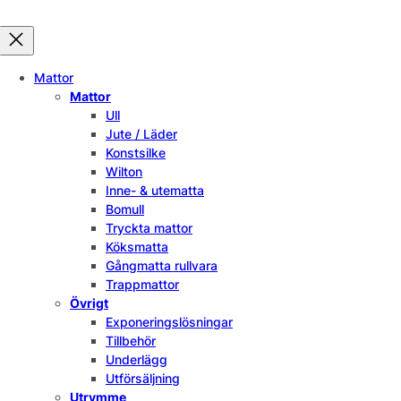
Mattor
Mattor
Ull
Jute / Läder
Konstsilke
Wilton
Inne- & utematta
Bomull
Tryckta mattor
Köksmatta
Gångmatta rullvara
Trappmattor
Övrigt
Exponeringslösningar
Tillbehör
Underlägg
Utförsäljning
Utrymme