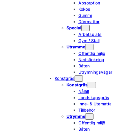
Absorption
Kokos
Gummi
Dörrmattor
Special
Arbetsplats
Gym / Stall
Utrymme
Offentlig miljö
Nedsänkning
Båten
Utrymningsvägar
Konstgräs
Konstgräs
Nålfilt
Landskapsgräs
Inne- & Utematta
Tillbehör
Utrymme
Offentlig miljö
Båten