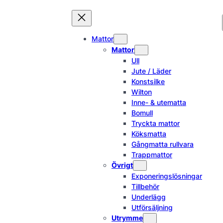
Hoppa
till
innehåll
Mattor
Mattor
Ull
Jute / Läder
Konstsilke
Wilton
Inne- & utematta
Bomull
Tryckta mattor
Köksmatta
Gångmatta rullvara
Trappmattor
Övrigt
Exponeringslösningar
Tillbehör
Underlägg
Utförsäljning
Utrymme