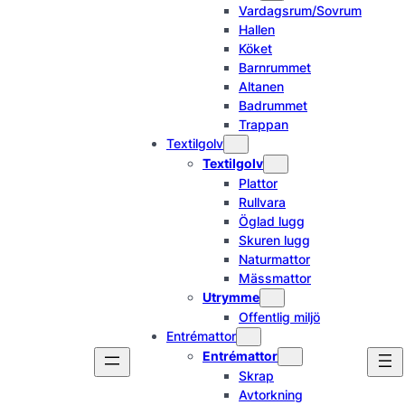
Vardagsrum/Sovrum
Hallen
Köket
Barnrummet
Altanen
Badrummet
Trappan
Textilgolv
Textilgolv
Plattor
Rullvara
Öglad lugg
Skuren lugg
Naturmattor
Mässmattor
Utrymme
Offentlig miljö
Entrémattor
Entrémattor
Skrap
Avtorkning