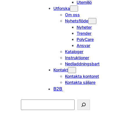
Utemiljö
Utforska
Om oss
Nyhetsflöde
Nyheter
Trender
PolyCare
Ansvar
Kataloger
Instruktioner
Nedladdningsbart
Kontakt
Kontakta kontoret
Kontakta säljare
B2B
Search