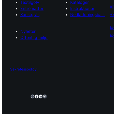
Textilgolv
Kataloger
in
Entrémattor
Instruktioner
Konstgräs
Nedladdningsbart
+
K
Nyheter
Ko
Offentlig miljö
Sekretesspolicy
Instagram
Facebook
LinkedIn
Pinterest