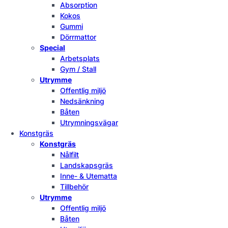
Absorption
Kokos
Gummi
Dörrmattor
Special
Arbetsplats
Gym / Stall
Utrymme
Offentlig miljö
Nedsänkning
Båten
Utrymningsvägar
Konstgräs
Konstgräs
Nålfilt
Landskapsgräs
Inne- & Utematta
Tillbehör
Utrymme
Offentlig miljö
Båten