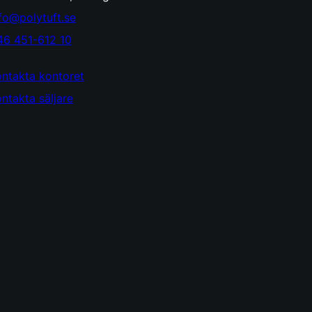
fo@polytuft.se
46 451-612 10
ontakta kontoret
ntakta säljare