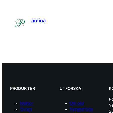
amina
PRODUKTER
UTFORSKA
K
P
Mattor
Om oss
Ve
Övrigt
Nyhetsflöde
28