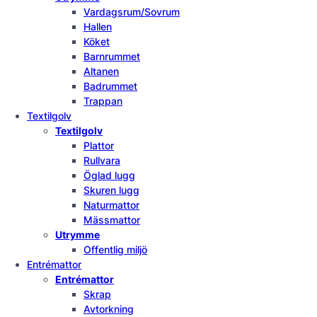
Vardagsrum/Sovrum
Hallen
Köket
Barnrummet
Altanen
Badrummet
Trappan
Textilgolv
Textilgolv
Plattor
Rullvara
Öglad lugg
Skuren lugg
Naturmattor
Mässmattor
Utrymme
Offentlig miljö
Entrémattor
Entrémattor
Skrap
Avtorkning