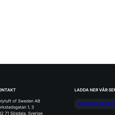
ONTAKT
LADDA NER VÅR S
olytuft of Sweden AB
KATALOG 2025-2
rkstadsgatan 1, 3
2 71 Sösdala, Sverige