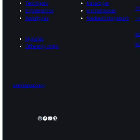
Textilgolv
Kataloger
in
Entrémattor
Instruktioner
Konstgräs
Nedladdningsbart
+
K
Nyheter
Ko
Offentlig miljö
Sekretesspolicy
Instagram
Facebook
LinkedIn
Pinterest