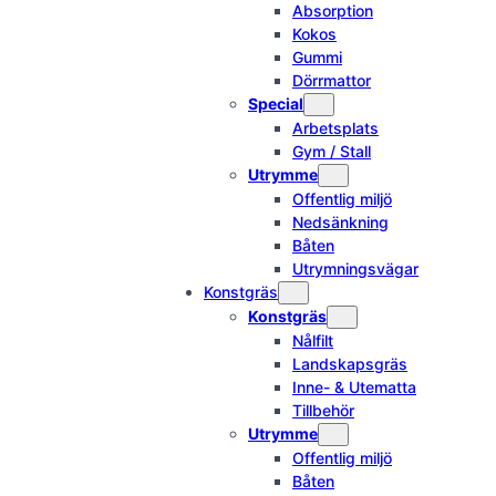
Absorption
Kokos
Gummi
Dörrmattor
Special
Arbetsplats
Gym / Stall
Utrymme
Offentlig miljö
Nedsänkning
Båten
Utrymningsvägar
Konstgräs
Konstgräs
Nålfilt
Landskapsgräs
Inne- & Utematta
Tillbehör
Utrymme
Offentlig miljö
Båten