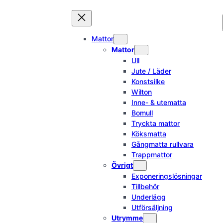
Hoppa
till
innehåll
Mattor
Mattor
Ull
Jute / Läder
Konstsilke
Wilton
Inne- & utematta
Bomull
Tryckta mattor
Köksmatta
Gångmatta rullvara
Trappmattor
Övrigt
Exponeringslösningar
Tillbehör
Underlägg
Utförsäljning
Utrymme