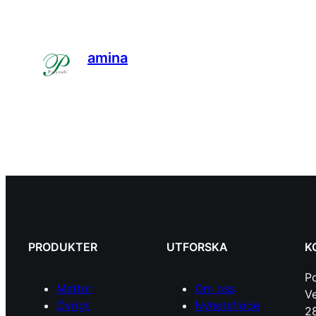
amina
PRODUKTER
UTFORSKA
K
P
Mattor
Om oss
Ve
Övrigt
Nyhetsflöde
28