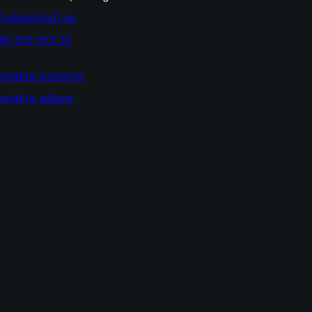
fo@polytuft.se
46 451-612 10
ontakta kontoret
ntakta säljare