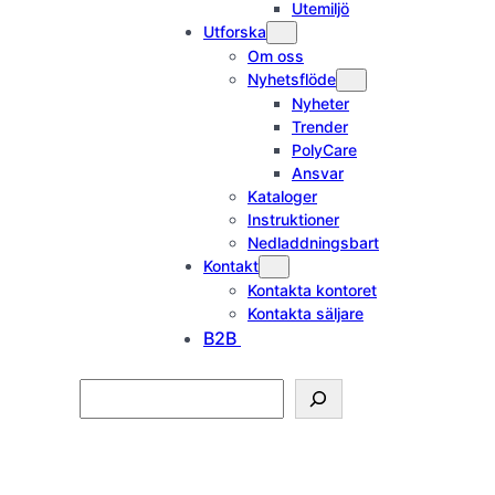
Utemiljö
Utforska
Om oss
Nyhetsflöde
Nyheter
Trender
PolyCare
Ansvar
Kataloger
Instruktioner
Nedladdningsbart
Kontakt
Kontakta kontoret
Kontakta säljare
B2B
Search