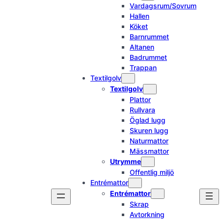
Vardagsrum/Sovrum
Hallen
Köket
Barnrummet
Altanen
Badrummet
Trappan
Textilgolv
Textilgolv
Plattor
Rullvara
Öglad lugg
Skuren lugg
Naturmattor
Mässmattor
Utrymme
Offentlig miljö
Entrémattor
Entrémattor
Skrap
Avtorkning