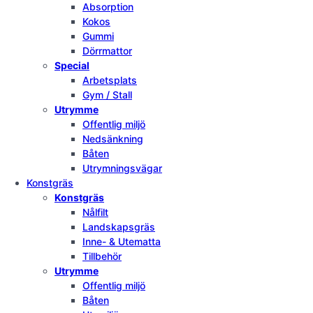
Absorption
Kokos
Gummi
Dörrmattor
Special
Arbetsplats
Gym / Stall
Utrymme
Offentlig miljö
Nedsänkning
Båten
Utrymningsvägar
Konstgräs
Konstgräs
Nålfilt
Landskapsgräs
Inne- & Utematta
Tillbehör
Utrymme
Offentlig miljö
Båten