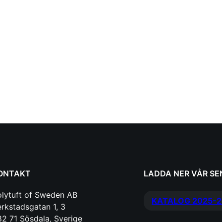
ONTAKT
LADDA NER VÅR S
olytuft of Sweden AB
KATALOG 2025-2
rkstadsgatan 1, 3
2 71 Sösdala, Sverige