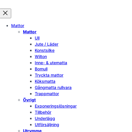
Mattor
Mattor
Ull
Jute / Läder
Konstsilke
Wilton
Inne- & utematta
Bomull
Tryckta mattor
Köksmatta
Gångmatta rullvara
Trappmattor
Övrigt
Exponeringslösningar
Tillbehör
Underlägg
Utförsäljning
Utrymme