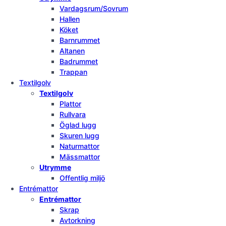
Vardagsrum/Sovrum
Hallen
Köket
Barnrummet
Altanen
Badrummet
Trappan
Textilgolv
Textilgolv
Plattor
Rullvara
Öglad lugg
Skuren lugg
Naturmattor
Mässmattor
Utrymme
Offentlig miljö
Entrémattor
Entrémattor
Skrap
Avtorkning