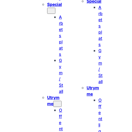
Special
Special
A
rb
A
et
rb
s
et
pl
s
at
pl
s
at
G
s
y
G
m
y
/
m
St
/
all
St
Utrym
all
me
Utrym
O
me
ff
O
e
ff
nt
e
li
nt
g