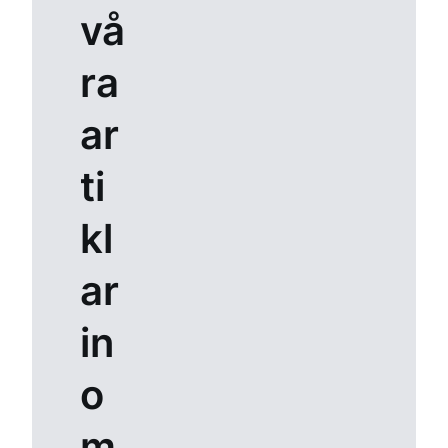
vå
ra
ar
ti
kl
ar
in
o
m