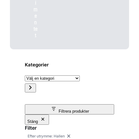
i
m
e
n
te
t
Kategorier
V
ä
l
j
Filtrera produkter
e
Stäng
Filter
n
Efter utrymme: Hallen
T