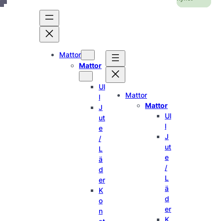
Hoppa
till
innehåll
Mattor
Mattor
Ul
Mattor
l
Mattor
J
Ul
ut
l
e
J
/
ut
L
e
ä
/
d
L
er
ä
K
d
o
er
n
K