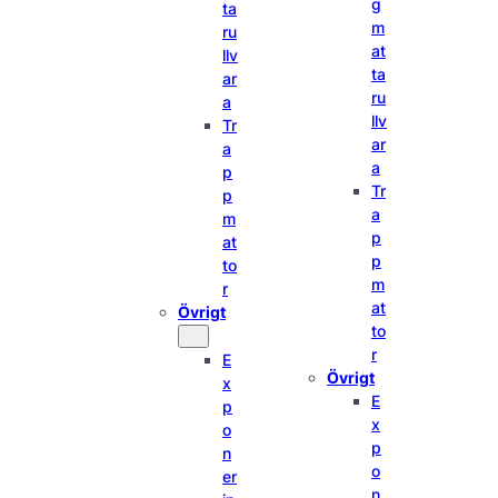
g
ta
m
ru
at
llv
ta
ar
ru
a
llv
Tr
ar
a
a
p
Tr
p
a
m
p
at
p
to
m
r
at
Övrigt
to
r
E
Övrigt
x
E
p
x
o
p
n
o
er
n