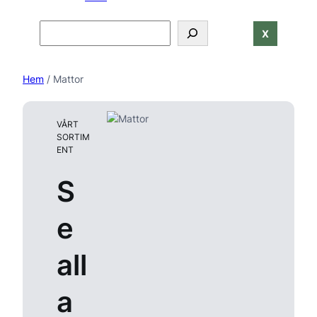
Search
X
Hem
/ Mattor
VÅRT
SORTIM
ENT
S
e
all
a