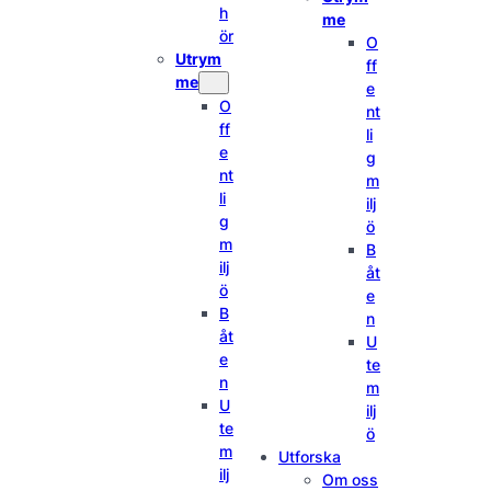
h
me
ör
O
Utrym
ff
me
e
O
nt
ff
li
e
g
nt
m
li
ilj
g
ö
m
B
ilj
åt
ö
e
B
n
åt
U
e
te
n
m
U
ilj
te
ö
m
Utforska
ilj
Om oss