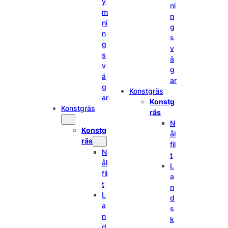
y
ni
m
n
ni
g
n
s
g
v
s
ä
v
g
ä
ar
g
Konstgräs
ar
Konstg
Konstgräs
räs
N
Konstg
ål
räs
fil
N
t
ål
L
fil
a
t
n
L
d
a
s
n
k
d