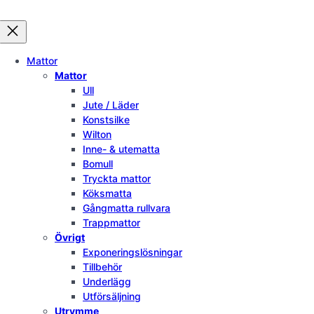
Mattor
Mattor
Ull
Jute / Läder
Konstsilke
Wilton
Inne- & utematta
Bomull
Tryckta mattor
Köksmatta
Gångmatta rullvara
Trappmattor
Övrigt
Exponeringslösningar
Tillbehör
Underlägg
Utförsäljning
Utrymme