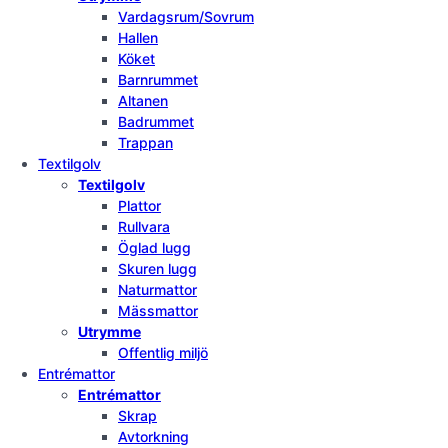
Vardagsrum/Sovrum
Hallen
Köket
Barnrummet
Altanen
Badrummet
Trappan
Textilgolv
Textilgolv
Plattor
Rullvara
Öglad lugg
Skuren lugg
Naturmattor
Mässmattor
Utrymme
Offentlig miljö
Entrémattor
Entrémattor
Skrap
Avtorkning