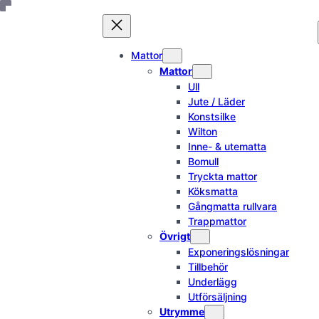
Hoppa
till
innehåll
Mattor
Mattor
Ull
Jute / Läder
Konstsilke
Wilton
Inne- & utematta
Bomull
Tryckta mattor
Köksmatta
Gångmatta rullvara
Trappmattor
Övrigt
Exponeringslösningar
Tillbehör
Underlägg
Utförsäljning
Utrymme