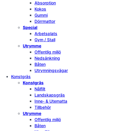
Absorption
Kokos
Gummi
Dörrmattor
Special
Arbetsplats
Gym / Stall
Utrymme
Offentlig miljö
Nedsänkning
Båten
Utrymningsvägar
Konstgräs
Konstgräs
Nålfilt
Landskapsgräs
Inne- & Utematta
Tillbehör
Utrymme
Offentlig miljö
Båten