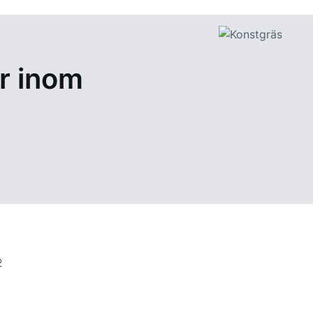
ar inom
2