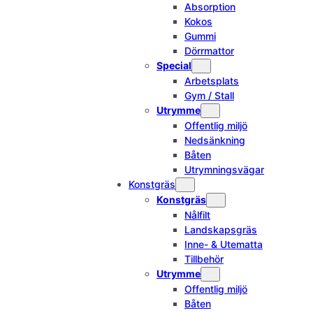
Absorption
Kokos
Gummi
Dörrmattor
Special
Arbetsplats
Gym / Stall
Utrymme
Offentlig miljö
Nedsänkning
Båten
Utrymningsvägar
Konstgräs
Konstgräs
Nålfilt
Landskapsgräs
Inne- & Utematta
Tillbehör
Utrymme
Offentlig miljö
Båten