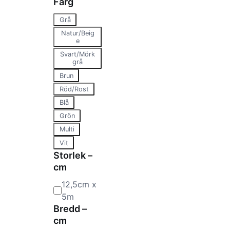
Färg
F
r
Grå
ä
Natur/Beig
i
e
r
g
Svart/Mörk
grå
_
Brun
f
Röd/Rost
i
Blå
l
t
Grön
e
Multi
r
Vit
Storlek –
cm
S
12,5cm x
t
5m
o
Bredd –
cm
r