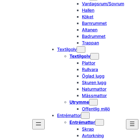
Vardagsrum/Sovrum
Hallen
Köket
Barnrummet
Altanen
Badrummet
Trappan
Textilgolv
Textilgolv
Plattor
Rullvara
Öglad lugg
Skuren lugg
Naturmattor
Mässmattor
Utrymme
Offentlig miljö
Entrémattor
Entrémattor
Skrap
Avtorkning