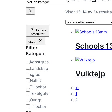
V
ä
Visar 13–14 av 14 resulta
l
Filtrera
j
produkter
e
Stäng
Schools 
Filter
n
Kategori
k
K
Konstgräs
a
Landskap
a
Vulktejp
t
sgräs
e
Nålfilt
t
g
Tillbehör
←
e
o
Textilgolv
1
r
2
Övrigt
g
i
Tillbehör
o