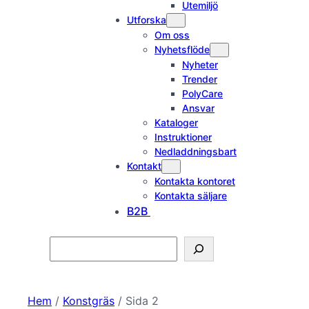
Utemiljö
Utforska
Om oss
Nyhetsflöde
Nyheter
Trender
PolyCare
Ansvar
Kataloger
Instruktioner
Nedladdningsbart
Kontakt
Kontakta kontoret
Kontakta säljare
B2B
Search
Hem
/
Konstgräs
/ Sida 2