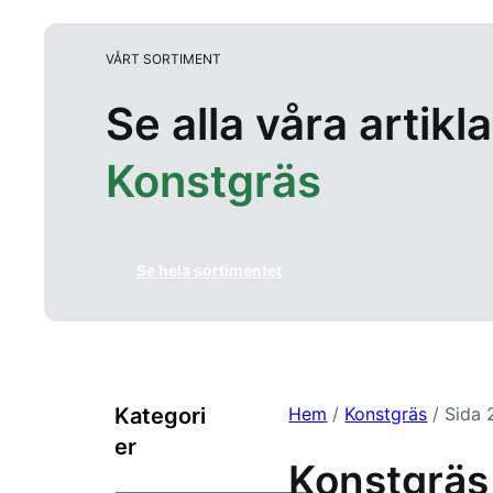
VÅRT SORTIMENT
Se alla våra artikl
Konstgräs
Se hela sortimentet
Kategori
Hem
/
Konstgräs
/ Sida 
er
Konstgräs